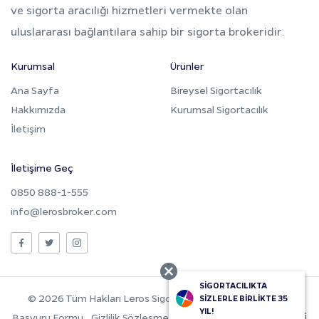
ve sigorta aracılığı hizmetleri vermekte olan
uluslararası bağlantılara sahip bir sigorta brokeridir.
Kurumsal
Ürünler
Ana Sayfa
Bireysel Sigortacılık
Hakkımızda
Kurumsal Sigortacılık
İletişim
İletişime Geç
0850 888-1-555
info@lerosbroker.com
SİGORTACILIKTA
© 2026 Tüm Hakları Leros Sigorta Brokerliği A.Ş.’ye aittir.
SİZLERLE BİRLİKTE 35
YIL!
Başvuru Formu
Gizlilik Sözleşmesi
KVKK AYDINLATMA METNİ